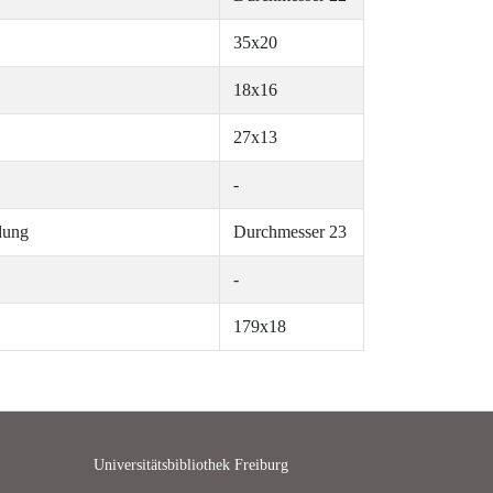
35x20
18x16
27x13
-
ndung
Durchmesser 23
-
179x18
Universitätsbibliothek Freiburg