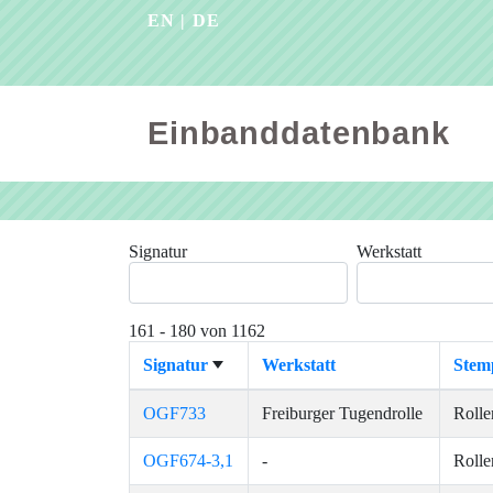
EN
|
DE
Einbanddatenbank
Signatur
Werkstatt
161 - 180 von 1162
Signatur
Werkstatt
Stem
OGF733
Freiburger Tugendrolle
Rolle
OGF674-3,1
-
Rolle