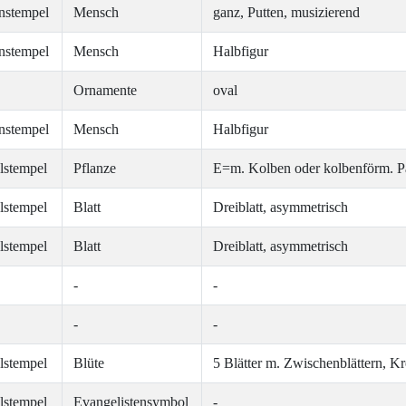
nstempel
Mensch
ganz, Putten, musizierend
nstempel
Mensch
Halbfigur
Ornamente
oval
nstempel
Mensch
Halbfigur
lstempel
Pflanze
E=m. Kolben oder kolbenförm. Pa
lstempel
Blatt
Dreiblatt, asymmetrisch
lstempel
Blatt
Dreiblatt, asymmetrisch
-
-
-
-
lstempel
Blüte
5 Blätter m. Zwischenblättern, K
lstempel
Evangelistensymbol
-