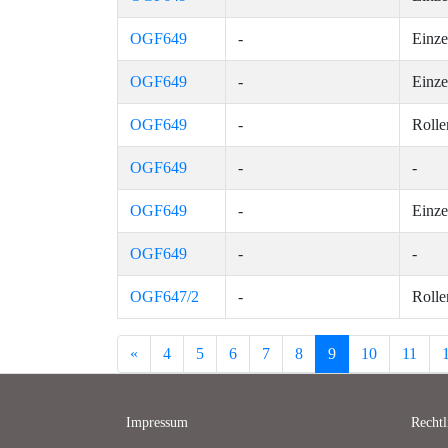
OGF649
-
Einze
OGF649
-
Einze
OGF649
-
Rolle
OGF649
-
-
OGF649
-
Einze
OGF649
-
-
OGF647/2
-
Rolle
Previous
«
4
5
6
7
8
9
10
11
Impressum
Rechtl