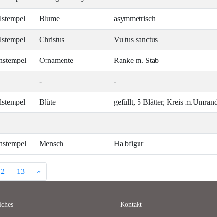
lstempel
Blume
asymmetrisch
lstempel
Christus
Vultus sanctus
nstempel
Ornamente
Ranke m. Stab
-
-
lstempel
Blüte
gefüllt, 5 Blätter, Kreis m.Umra
-
-
nstempel
Mensch
Halbfigur
Next
12
13
»
iches
Kontakt