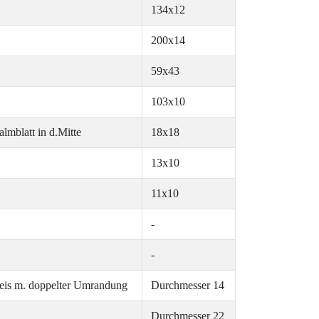
134x12
200x14
59x43
103x10
lmblatt in d.Mitte
18x18
13x10
11x10
-
-
reis m. doppelter Umrandung
Durchmesser 14
Durchmesser 22